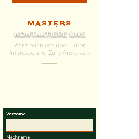
MATURITY
MASTERS
KONTAKTIERE UNS
Wir freuen uns über Eurer
Interesse und Eure Ansichten
Unsere Philosophie ist Transparenz und
Augenhöhe mit dem Kunden, daher
nehmen wir jede Frage und Anregung
ernst. Es gibt keine dummen Fragen. Es ist
nur dumm, nicht zu fragen.
Vorname
Nachname