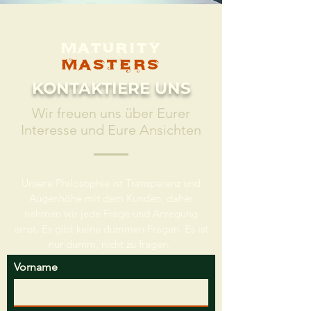
MATURITY
MASTERS
KONTAKTIERE UNS
Wir freuen uns über Eurer
Interesse und Eure Ansichten
Unsere Philosophie ist Transparenz und
Augenhöhe mit dem Kunden, daher
nehmen wir jede Frage und Anregung
ernst. Es gibt keine dummen Fragen. Es ist
nur dumm, nicht zu fragen.
Vorname